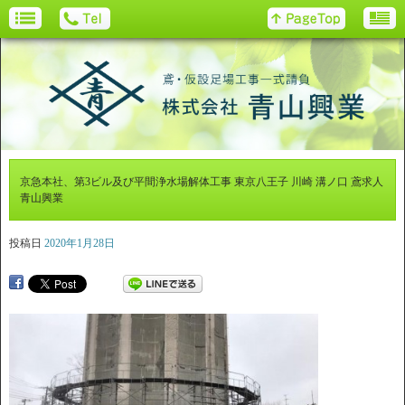
京急本社、第3ビル及び平間浄水場解体工事 東京八王子 川崎 溝ノ口 鳶求人
青山興業
投稿日
2020年1月28日