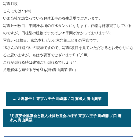
写真11枚
こんにちは〜(^^)
いま当社で請負っている解体工事の養生足場でございます。
写真1〜4枚目、平間浄水場の貯水タンクになります。内部はほぼ完了している
のですが、円柱型の建物ですので少々手間がかかっております^^;
写真5〜11枚目、京急本社ビルと京急第三ビルの写真です。
JRさんの線路沿いの現場ですので、写真9枚目を見ていただけるとお分かりにな
ると思いますが、もはや要塞でございますΣ（ﾟдﾟlll）
これが倒れる時は建物ごと倒れるでしょう^^;
足場解体も頑張るぞ٩( ᐛ )و(株)青山興業 青山
←
近況報告！ 東京八王子 川崎溝ノ口 鳶求人 青山興業
2月度安全協議会と新入社員歓迎会の様子 東京八王子 川崎溝 ノ口 鳶
求人 青山興業
→