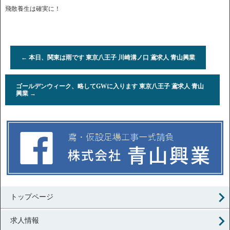
飛散養生は確実に！
←
本日、関東は雨です 東京八王子 川崎溝ノ口 鳶求人 青山興業
ゴールデンウィーク、略してGWに入ります 東京八王子 鳶求人 青山
興業
→
トップページ
求人情報