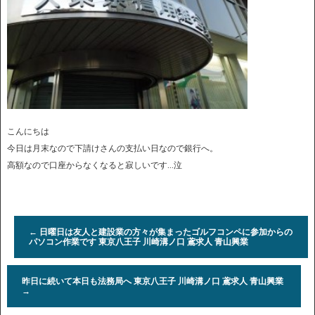
こんにちは
今日は月末なので下請けさんの支払い日なので銀行へ。
高額なので口座からなくなると寂しいです...泣
←
日曜日は友人と建設業の方々が集まったゴルフコンペに参加からの
パソコン作業です 東京八王子 川崎溝ノ口 鳶求人 青山興業
昨日に続いて本日も法務局へ 東京八王子 川崎溝ノ口 鳶求人 青山興業
→