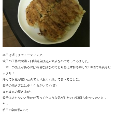
本日は遅くまでミーティング。
餃子の王将武蔵溝ノ口駅前店は超人気店なので寄ってみました。
日本一の売上があるのは有名な話なのでとりあえず持ち帰りで120個で店員もビ
ックリ！
帰ってお腹が空いたのでとりあえず焼いて食べることに。
餃子の焼き方には少々うるさいです(笑)
まぁまぁの焼き上がり
餃子は太らないと誰かが言ってたような気がしたので12個も食べちゃいまし
た...
明日の朝が怖い^^;