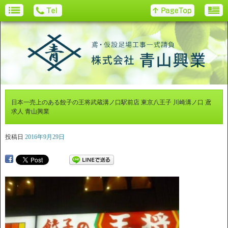
日本一売上のある餃子の王将武蔵溝ノ口駅前店 東京八王子 川崎溝ノ口 鳶
求人 青山興業
投稿日
2016年9月29日