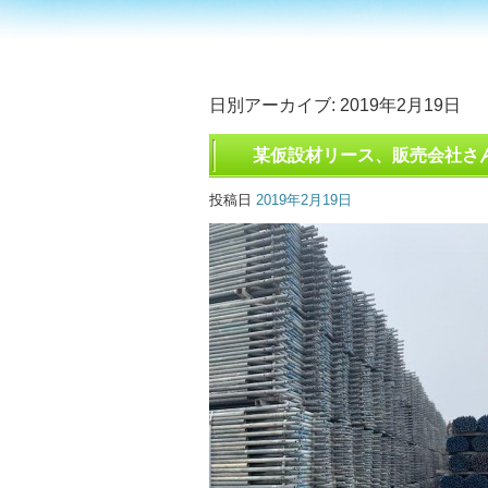
日別アーカイブ:
2019年2月19日
某仮設材リース、販売会社さ
ル 東京八王子 川崎溝ノ口 鳶
投稿日
2019年2月19日