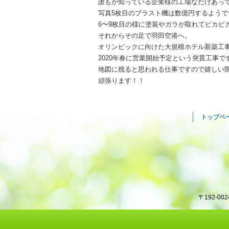
誰もが知っている企業様の工場なだけあって規模がデ
写真5枚目のブラスト機は数億円するようです∑
6〜9枚目の様に塗装やガラが取れてピカピ
それからその足で羽田空港へ。
オリンピックに向けた大規模ホテル新築工
2020年春に営業開始予定という突貫工事です
地図に残ると思われる仕事ですので嬉しい
頑張ります！！
トップペ
〒192-00