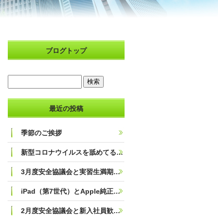
ブログトップ
最近の投稿
季節のご挨拶
新型コロナウイルスを舐めてると… 東京八王子 川崎溝ノ口 鳶求人 青山興業
3月度安全協議会と実習生満期送別会 東京八王子 川崎溝ノ口 鳶求人 青山興業
iPad（第7世代）とApple純正のsmart keyboardを買ってみた！ 東京八 王子 川崎溝ノ口 鳶求人 青山興業
2月度安全協議会と新入社員歓迎会の様子 東京八王子 川崎溝 ノ口 鳶求人 青山興業