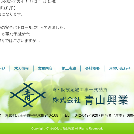
カイ！！((((；ﾟДﾟ)))))))
(ﾟДﾟ)
カになります。
事の安全パトロールに行ってきました。
が嫌な予感が^^;
限りではございますが…
ージ
求人情報
業務内容
施工実績
会社概要
お問い合わせ
24 東京都八王子市宇津木町940-168｜ TEL ： 042-649-4920 / 担当者（岸本） 080-1
Copyright (C) 株式会社青山興業 All Rights Reserved.