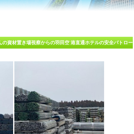
んの資材置き場視察からの羽田空 港直通ホテルの安全パトロー
求人 青山興業